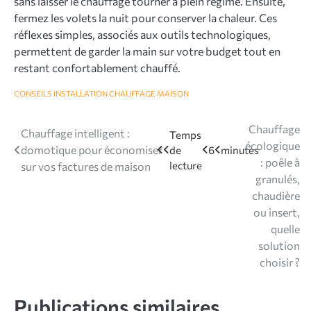
sans laisser le chauffage tourner à plein régime. Ensuite,
fermez les volets la nuit pour conserver la chaleur. Ces
réflexes simples, associés aux outils technologiques,
permettent de garder la main sur votre budget tout en
restant confortablement chauffé.
CONSEILS INSTALLATION CHAUFFAGE MAISON
Navigation
Chauffage
Chauffage intelligent :
écologique
domotique pour économiser
de
: poêle à
sur vos factures de maison
l’article
granulés,
chaudière
ou insert,
quelle
solution
choisir ?
Publications similaires